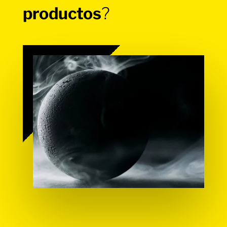
productos
?