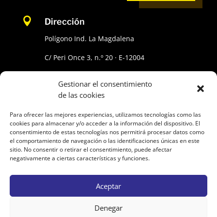

Dirección
Polígono Ind. La Magdalena
C/ Peri Once 3, n.º 20 · E-12004
CASTELLÓN (España/Spain).
Gestionar el consentimiento
de las cookies

Teléfono
Para ofrecer las mejores experiencias, utilizamos tecnologías como las
964 25 55 83
cookies para almacenar y/o acceder a la información del dispositivo. El
consentimiento de estas tecnologías nos permitirá procesar datos como
el comportamiento de navegación o las identificaciones únicas en este

Email
sitio. No consentir o retirar el consentimiento, puede afectar
negativamente a ciertas características y funciones.
info@heramika.com
Aceptar
Denegar